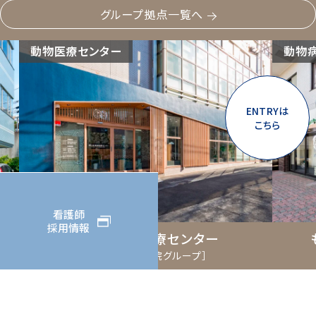
グループ拠点一覧へ
ター
動物病院
ENTRYは
こちら
看護師
採用情報
谷動物医療センター
もみじ山通りペッ
小滝橋動物病院グループ］
［小滝橋動物病院
© MID TOKYO HOLDINGS All Rights
Reserved.